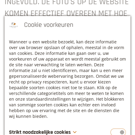
INGEVULD. DE FOTO'S OP DE WEBSITE
KOMEN EFFECTIEF OVEREEN MET HOE
HET GEBOUW IS. HET WEER LIET NIET
Cookie voorkeuren
TOE OM DE TUIN TE GEBRUIKEN, MAAR
Wanneer u een website bezoekt, kan deze informatie
VOOR EEN EVENT OF OPLEIDING IS
over uw browser opslaan of ophalen, meestal in de vorm
van cookies. Deze informatie kan gaan over u, uw
DEZE BIJ GOED WEER ZEKER EEN
voorkeuren of uw apparaat en wordt meestal gebruikt om
de site naar verwachting te laten werken. Deze
MEERWAARDE! EEN PARELTJE IN
informatie zal u niet identificeren, maar kan u een meer
gepersonaliseerde webervaring bezorgen. Omdat we uw
HAACHT, ZEKER DE MOEITE WAARD
recht op privacy respecteren, kunt u ervoor kiezen
bepaalde soorten cookies niet toe te staan. Klik op de
verschillende categorietitels om meer te weten te komen
OM TE ONTDEKKEN”.
en onze standaardinstellingen te wijzigen. Het blokkeren
van sommige soorten cookies kan echter een invloed
Sandra Deboes, Eigenaar - HR voor KMO’S
hebben op uw ervaring met de site en de diensten die
wij kunnen bieden.
Strikt noodzakelijke cookies