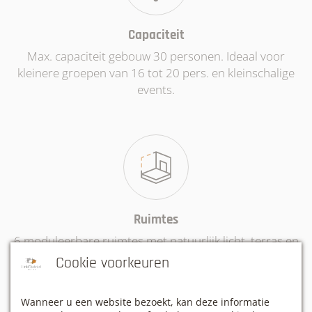
Capaciteit
Max. capaciteit gebouw 30 personen. Ideaal voor
kleinere groepen van 16 tot 20 pers. en kleinschalige
events.
Ruimtes
6 moduleerbare ruimtes met natuurlijk licht, terras en
grote tuin. Ideaal voor opnames, webinars en
Cookie voorkeuren
fotoshoots.
Wanneer u een website bezoekt, kan deze informatie