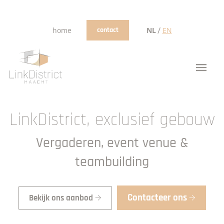
/
home
contact
NL
EN
LinkDistrict, exclusief gebouw
Vergaderen, event venue &
teambuilding
Contacteer ons
Bekijk ons aanbod