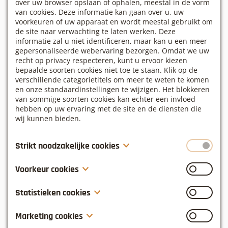
over uw browser opslaan of ophalen, meestal in de vorm
van cookies. Deze informatie kan gaan over u, uw
voorkeuren of uw apparaat en wordt meestal gebruikt om
de site naar verwachting te laten werken. Deze
informatie zal u niet identificeren, maar kan u een meer
gepersonaliseerde webervaring bezorgen. Omdat we uw
recht op privacy respecteren, kunt u ervoor kiezen
Exclusief
bepaalde soorten cookies niet toe te staan. Klik op de
verschillende categorietitels om meer te weten te komen
LinkDistrict wordt exclusief verhuurd aan slechts 1
en onze standaardinstellingen te wijzigen. Het blokkeren
groep. Exclusieve toegang tot terras en tuin.
van sommige soorten cookies kan echter een invloed
hebben op uw ervaring met de site en de diensten die
wij kunnen bieden.
Strikt noodzakelijke cookies
Deze cookies zijn noodzakelijk voor het functioneren van
Voorkeur cookies
de website en kunnen niet uitgeschakeld worden in onze
systemen. Deze worden meestal alleen ingesteld als een
Voorkeur cookies, ook gekend als “functionaliteitscookies”,
Technologie
Statistieken cookies
reactie op acties die door u werden ondernomen inzake
stellen een website in staat om keuzes die u in het
een verzoek om diensten, zoals het instellen van uw
Gigabit internet, smart screens, airco en
verleden heeft gemaakt te onthouden, zoals welke taal u
Statistieken cookies, ook gekend als “prestatiecookies”,
privacy voorkeuren, inloggen of het invullen van
Marketing cookies
klimaatregeling, palmkey toegangscontrole, domotica.
verkiest, voor welke regio u weerrapporten wenst te zien,
verzamelen informatie over hoe u een website gebruikt,
formulieren. U kunt uw browser zo instellen dat u op de
of wat uw gebruikersnaam en wachtwoord zijn, zodat u