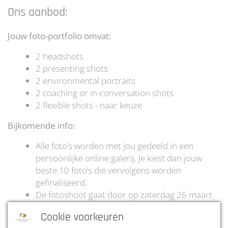
Ons aanbod:
Jouw foto-portfolio omvat:
2 headshots
2 presenting shots
2 environmental portraits
2 coaching or in-conversation shots
2 flexible shots - naar keuze
Bijkomende info:
Alle foto’s worden met jou gedeeld in een
persoonlijke online galerij. Je kiest dan jouw
beste 10 foto’s die vervolgens worden
gefinaliseerd.
De fotoshoot gaat door op zaterdag 26 maart
van 9 tot 13 uur te LinkDistrict Haacht (zie
Cookie voorkeuren
adres hieronder)