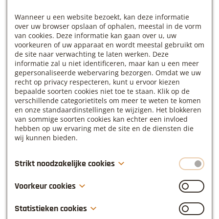
Om maatwerk te leveren werken we met een
kleine groep van max. 5 personen.
Wanneer u een website bezoekt, kan deze informatie
Een aparte ruimte is voorzien om van outfit te
over uw browser opslaan of ophalen, meestal in de vorm
van cookies. Deze informatie kan gaan over u, uw
veranderen
voorkeuren of uw apparaat en wordt meestal gebruikt om
De laatste technologische snufjes en
de site naar verwachting te laten werken. Deze
vergadermateriaal zijn voorzien zoals smart
informatie zal u niet identificeren, maar kan u een meer
gepersonaliseerde webervaring bezorgen. Omdat we uw
screens, smart boards met LED touch,
recht op privacy respecteren, kunt u ervoor kiezen
flipcharts, pennen, papier, stiften enz.
bepaalde soorten cookies niet toe te staan. Klik op de
Neem vooral ook je eigen materiaal mee zoals
verschillende categorietitels om meer te weten te komen
laptop, GSM, agenda, jouw presentaties om een
en onze standaardinstellingen te wijzigen. Het blokkeren
van sommige soorten cookies kan echter een invloed
persoonlijke en authentieke ‘touch’ te geven aan
hebben op uw ervaring met de site en de diensten die
je foto’s.
wij kunnen bieden.
Vragen?
Contacteer ons gerust:
inge(at)linkdistrict.be
-
Strikt noodzakelijke cookies
0468 10 36 27
Deze cookies zijn noodzakelijk voor het functioneren van
Adres LinkDistrict:
Wespelaarsesteenweg 67, 3150
Voorkeur cookies
de website en kunnen niet uitgeschakeld worden in onze
Haacht.
systemen. Deze worden meestal alleen ingesteld als een
Voorkeur cookies, ook gekend als “functionaliteitscookies”,
Statistieken cookies
reactie op acties die door u werden ondernomen inzake
stellen een website in staat om keuzes die u in het