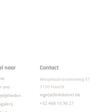
el naar
Contact
me
Wespelaarsesteenweg 67
3150 Haacht
r ons
inge(at)linkdistrict.be
elijkheden
+32 468 10 36 27
galerij