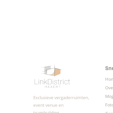
Sn
Ho
Ove
Mog
Exclusieve vergaderruimten,
Foto
event venue en
teambuilding