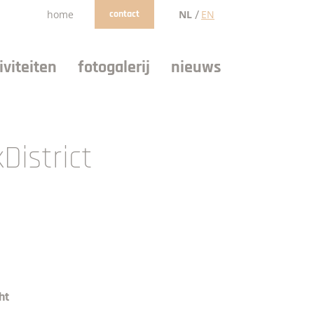
/
home
contact
NL
EN
viteiten
fotogalerij
nieuws
District
ht