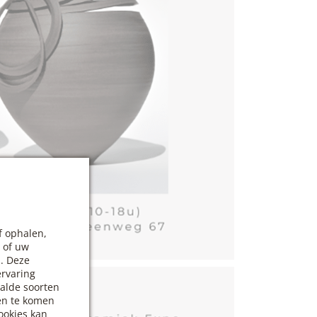
f ophalen,
 of uw
n. Deze
ervaring
alde soorten
ten te komen
ookies kan