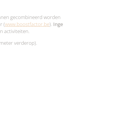
kunnen gecombineerd worden
r (
www.boostfactor.be
).
Inge
 activiteiten.
meter verderop).