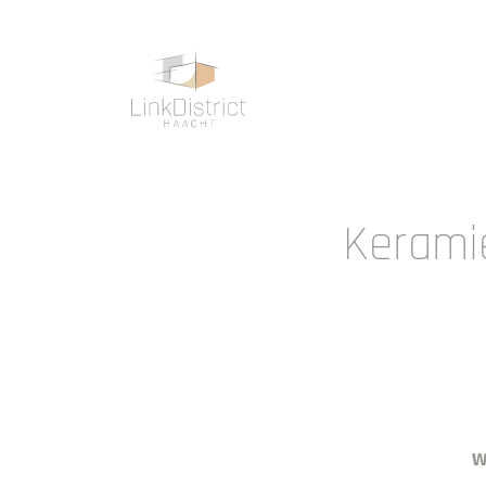
Keramie
W