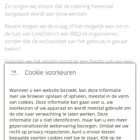
Zo zorgen wij ervoor dat de catering helemaal
aangepast wordt aan jouw wensen.
Recent kregen we de vraag of het mogelijk was om in
de tuin van LinkDistrict een BBQ te organiseren,
zonder dat de exclusiviteit van het gebouw in gevaar
kwam?
Voordat we het wisten stond er een foodtruck van een
Europees BBQ kampioen op de parking van onze tuin!
Cookie voorkeuren
Terwijl al het lekkers op de barbecue wordt
klaargemaakt, kan jij en je ploeg nog rustig verder
Wanneer u een website bezoekt, kan deze informatie
werken of een beetje genieten van de mooie en groene
over uw browser opslaan of ophalen, meestal in de vorm
van cookies. Deze informatie kan gaan over u, uw
gemeente Haacht.
voorkeuren of uw apparaat en wordt meestal gebruikt om
de site naar verwachting te laten werken. Deze
informatie zal u niet identificeren, maar kan u een meer
Ben jij ook op zoek naar een hypermoderne venue
gepersonaliseerde webervaring bezorgen. Omdat we uw
waar jij en je team in alle rust kunnen vergaderen en
recht op privacy respecteren, kunt u ervoor kiezen
bepaalde soorten cookies niet toe te staan. Klik op de
intens genieten van een lekkere BBQ in het zonnetje?