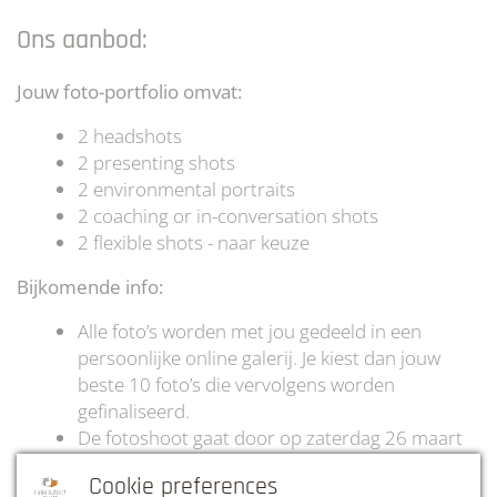
Ons aanbod:
Jouw foto-portfolio omvat:
2 headshots
2 presenting shots
2 environmental portraits
2 coaching or in-conversation shots
2 flexible shots - naar keuze
Bijkomende info:
Alle foto’s worden met jou gedeeld in een
persoonlijke online galerij. Je kiest dan jouw
beste 10 foto’s die vervolgens worden
gefinaliseerd.
De fotoshoot gaat door op zaterdag 26 maart
van 9 tot 13 uur te LinkDistrict Haacht (zie
Cookie preferences
adres hieronder)