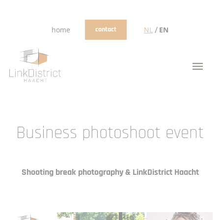
/
home
contact
NL
EN
Business photoshoot event
Shooting break photography & LinkDistrict Haacht