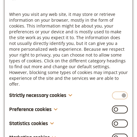
Om maatwerk te leveren werken we met een
kleine groep van max. 5 personen.
When you visit any web site, it may store or retrieve
Een aparte ruimte is voorzien om van outfit te
information on your browser, mostly in the form of
cookies. This information might be about you, your
veranderen
preferences or your device and is mostly used to make
De laatste technologische snufjes en
the site work as you expect it to. The information does
vergadermateriaal zijn voorzien zoals smart
not usually directly identify you, but it can give you a
more personalized web experience. Because we respect
screens, smart boards met LED touch,
your right to privacy, you can choose not to allow some
flipcharts, pennen, papier, stiften enz.
types of cookies. Click on the different category headings
Neem vooral ook je eigen materiaal mee zoals
to find out more and change our default settings.
laptop, GSM, agenda, jouw presentaties om een
However, blocking some types of cookies may impact your
experience of the site and the services we are able to
persoonlijke en authentieke ‘touch’ te geven aan
offer.
je foto’s.
Strictly necessary cookies
Vragen?
Contacteer ons gerust:
inge(at)linkdistrict.be
-
0468 10 36 27
These cookies are necessary for the website to function
Preference cookies
and cannot be switched off in our systems. They are
Adres LinkDistrict:
Wespelaarsesteenweg 67, 3150
usually only set in response to actions made by you
Also known as “functionality cookies,” these cookies allow
Statistics cookies
which amount to a request for services, such as setting
Haacht.
a website to remember choices you have made in the
your privacy preferences, logging in or filling in forms.
past, like what language you prefer, what region you
Also known as “performance cookies,” these cookies
You can set your browser to block or alert you about